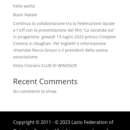
hello world
Buon Natale
Continua la collaborazione tra la Federazione laziale
e l`icff con la presentazione del film “La seconda via”
in progamma giovedi 13 luglio 2023 presso Cineplex
Cinema in Vaughan. Per biglietti e informazione
chiamate Rocco Grossi o il president della vostra
associazione
Festa Ciociaro CLUB DI WINDSOR
Recent Comments
No comments to show.
Copyright © 2011 - ©
2023 Lazio Federation of